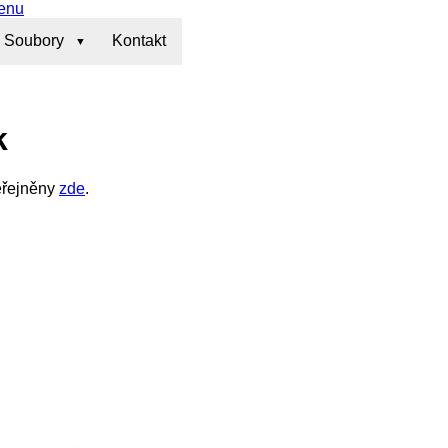
enu
Soubory
Kontakt
k
veřejněny
zde
.