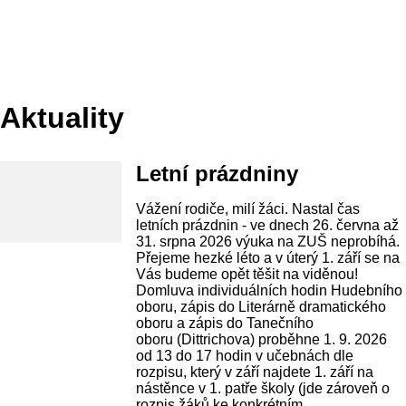
Aktuality
Letní prázdniny
Vážení rodiče, milí žáci. Nastal čas
letních prázdnin - ve dnech 26. června až
31. srpna 2026 výuka na ZUŠ neprobíhá.
Přejeme hezké léto a v úterý 1. září se na
Vás budeme opět těšit na viděnou!
Domluva individuálních hodin Hudebního
oboru, zápis do Literárně dramatického
oboru a zápis do Tanečního
oboru (Dittrichova) proběhne 1. 9. 2026
od 13 do 17 hodin v učebnách dle
rozpisu, který v září najdete 1. září na
nástěnce v 1. patře školy (jde zároveň o
rozpis žáků ke konkrétním