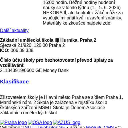
16:00 hodin. Běžné hodiny hudební
nauky se v tomto týdnu (1. - 5. 6. 2026)
NEKONAJÍ, ale kdokoli z žáků může za
vyučujícími přijít kvůli uzavření známky.
Materiály ke zkoušce najdete zde:
Další aktuality
Základní umělecká škola Ilji Hurníka, Praha 2
Slezská 21/920, 120 00 Praha 2
IČO:
006 39 338
Číslo účtu školy pro bezhotovostní převod úplaty za
vzdělávání:
211343919/0600 GE Money Bank
Klasifikace
Zřizovatelem školy je Hlavní město Praha se sídlem Praha 1,
Mariánské nám. 2 Škola je zařazena v rejstříku škol a
školských zařízení MŠMT Škola je členem Asociace
základních uměleckých škol
Vytvořeno v
SUITU websites SE
• Běží na
MySuitu CMS
• ©