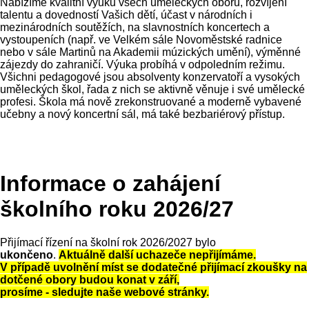
Nabízíme kvalitní výuku všech uměleckých oborů, rozvíjení
talentu a dovedností Vašich dětí, účast v národních i
mezinárodních soutěžích, na slavnostních koncertech a
vystoupeních (např. ve Velkém sále Novoměstské radnice
nebo v sále Martinů na Akademii múzických umění), výměnné
zájezdy do zahraničí. Výuka probíhá v odpoledním režimu.
Všichni pedagogové jsou absolventy konzervatoří a vysokých
uměleckých škol, řada z nich se aktivně věnuje i své umělecké
profesi. Škola má nově zrekonstruované a moderně vybavené
učebny a nový koncertní sál, má také bezbariérový přístup.
Informace o zahájení
školního roku 2026/27
Přijímací řízení na školní rok 2026/2027 bylo
ukončeno
.
Aktuálně další uchazeče nepřijímáme.
V případě uvolnění míst se dodatečné přijímací zkoušky na
dotčené obory budou konat v září,
prosíme - sledujte naše webové stránky.