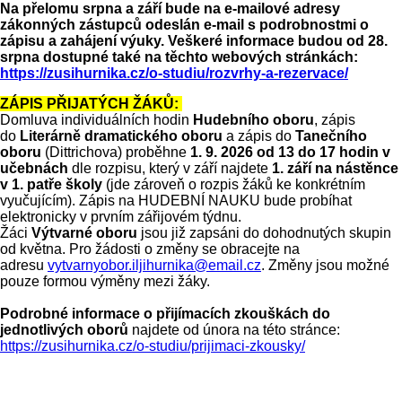
Na přelomu srpna a září bude na e-mailové adresy
zákonných zástupců odeslán e-mail s podrobnostmi o
zápisu a zahájení výuky. Veškeré informace budou od 28.
srpna dostupné také na těchto webových stránkách:
https://zusihurnika.cz/o-studiu/rozvrhy-a-rezervace/
ZÁPIS PŘIJATÝCH ŽÁKŮ:
Domluva individuálních hodin
Hudebního oboru
, zápis
do
Literárně dramatického oboru
a zápis do
Tanečního
oboru
(Dittrichova) proběhne
1. 9. 2026 od 13 do 17 hodin v
učebnách
dle rozpisu, který v září najdete
1. září na nástěnce
v 1. patře školy
(jde zároveň o rozpis žáků ke konkrétním
vyučujícím). Zápis na HUDEBNÍ NAUKU bude probíhat
elektronicky v prvním zářijovém týdnu.
Žáci
Výtvarné oboru
jsou již zapsáni do dohodnutých skupin
od května. Pro žádosti o změny se obracejte na
adresu
vytvarnyobor.iljihurnika@email.cz
. Změny jsou možné
pouze formou výměny mezi žáky.
Podrobné informace o přijímacích zkouškách do
jednotlivých oborů
najdete od února na této stránce:
https://zusihurnika.cz/o-studiu/prijimaci-zkousky/