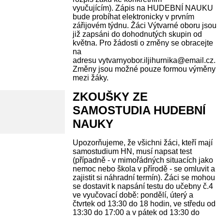
vyučujícím). Zápis na HUDEBNÍ NAUKU
bude probíhat elektronicky v prvním
zářijovém týdnu. Žáci Výtvarné oboru jsou
již zapsáni do dohodnutých skupin od
května. Pro žádosti o změny se obracejte
na
adresu vytvarnyobor.iljihurnika@email.cz.
Změny jsou možné pouze formou výměny
mezi žáky.
ZKOUŠKY ZE
SAMOSTUDIA HUDEBNÍ
NAUKY
Upozorňujeme, že všichni žáci, kteří mají
samostudium HN, musí napsat test
(případně - v mimořádných situacích jako
nemoc nebo škola v přírodě - se omluvit a
zajistit si náhradní termín). Žáci se mohou
se dostavit k napsání testu do učebny č.4
ve vyučovací době: pondělí, úterý a
čtvrtek od 13:30 do 18 hodin, ve středu od
13:30 do 17:00 a v pátek od 13:30 do