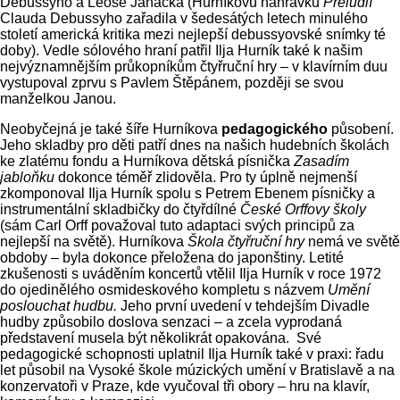
Debussyho a Leoše Janáčka (Hurníkovu nahrávku
Preludií
Clauda Debussyho zařadila v šedesátých letech minulého
století americká kritika mezi nejlepší debussyovské snímky té
doby). Vedle sólového hraní patřil Ilja Hurník také k našim
nejvýznamnějším průkopníkům čtyřruční hry – v klavírním duu
vystupoval zprvu s Pavlem Štěpánem, později se svou
manželkou Janou.
Neobyčejná je také šíře Hurníkova
pedagogického
působení.
Jeho skladby pro děti patří dnes na našich hudebních školách
ke zlatému fondu a Hurníkova dětská písnička
Zasadím
jabloňku
dokonce téměř zlidověla. Pro ty úplně nejmenší
zkomponoval Ilja Hurník spolu s Petrem Ebenem písničky a
instrumentální skladbičky do čtyřdílné
České Orffovy školy
(sám Carl Orff považoval tuto adaptaci svých principů za
nejlepší na světě). Hurníkova
Škola čtyřruční hry
nemá ve světě
obdoby – byla dokonce přeložena do japonštiny. Letité
zkušenosti s uváděním koncertů vtělil Ilja Hurník v roce 1972
do ojedinělého osmideskového kompletu s názvem
Umění
poslouchat hudbu.
Jeho první uvedení v tehdejším Divadle
hudby způsobilo doslova senzaci – a zcela vyprodaná
představení musela být několikrát opakována. Své
pedagogické schopnosti uplatnil Ilja Hurník také v praxi: řadu
let působil na Vysoké škole múzických umění v Bratislavě a na
konzervatoři v Praze, kde vyučoval tři obory – hru na klavír,