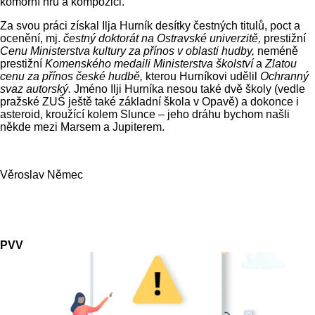
komorní hru a kompozici.
Za svou práci získal Ilja Hurník desítky čestných titulů, poct a
ocenění, mj.
čestný doktorát na Ostravské univerzitě,
prestižní
Cenu Ministerstva kultury za přínos v oblasti hudby,
neméně
prestižní
Komenského medaili Ministerstva školství
a
Zlatou
cenu za přínos české hudbě,
kterou Hurníkovi udělil
Ochranný
svaz autorský.
Jméno Ilji Hurníka nesou také dvě školy (vedle
pražské ZUŠ ještě také základní škola v Opavě) a dokonce i
asteroid, kroužící kolem Slunce – jeho dráhu bychom našli
někde mezi Marsem a Jupiterem.
Věroslav Němec
PVV