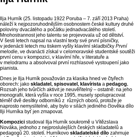
Ilja Hurník (25. listopadu 1922 Poruba – 7. září 2013 Praha)
náleží k nejpozoruhodnějším osobnostem české kultury druhé
poloviny dvacátého a počátku jednadvacátého století.
Mnohostrannost jeho talentu se projevovala už od dětství.
V šesti letech napsal na vlastní texty své první písničky,
v jedenácti letech mu tiskem vyšly klavírní skladbičky
První
melodie
, ve dvanácti získal v celomoravské studentské soutěži
první cenu v kompozici, v klavírní hře, v literatuře a
v melodramu a absolvoval první rozhlasové vystoupení jako
pianista.
Dnes je Ilja Hurník považován za klasika hned ve čtyřech
oborech: jako
skladatel, spisovatel, klavírista
a
pedagog.
Rozsah jeho tvůrčích aktivit je neuvěřitelný – ostatně: na jeho
monografii, která vyšla v roce 1995, musely spolupracovat
téměř dvě desítky odborníků z různých oborů, protože je
naprosto nemyslitelné, aby bylo v silách jediného člověka dílo
Ilji Hurníka byť jen zmapovat.
Kompozici
studoval Ilja Hurník soukromě u Vítězslava
Nováka, jednoho z nejproslulejších českých skladatelů a
pedagogů 20. století. Hurníkovo
skladatelské dílo
zahrnuje