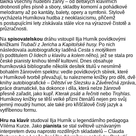
takřka všechny hudební žánry – od dětských klavírních
drobností přes písně a sbory, skladby komorní a pohádkové
melodramy až po kantáty, balety, opery a symfonii. Stylově
vycházela Hurníkova hudba z neoklasicismu, přičemž
s postupujícími lety získávala stále více na výrazové čistotě a
průzračnosti.
Na
spisovatelskou
dráhu vstoupil Ilja Hurník povídkovými
knížkami
Trubači z Jericha
a
Kapitolské husy.
Po nich
následovala autobiograficky laděná
Cesta s motýlkem
(s podtitulem
O lidech u klavíru a kolem něho),
jež se stala pro
české pianisty knihou téměř kultovní. Dnes obsahuje
hurníkovská bibliografie několik desítek titulů v nesmírně
bohatém žánrovém spektru: vedle povídkových sbírek, které
v Hurníkově tvorbě převažují, tu nalezneme knížky pro děti, dvě
knihy autobiografické –
Dětství ve Slezsku
a
Závěrečná zpráva,
práce dramatické, ba dokonce i díla, která nelze žánrově
přesně zařadit, jako kupř.
Kterak psáti a řečniti
nebo
Trojhlas.
Hurníkovy knížky se těší velké přízni čtenářů nejen pro svůj
jemný moudrý humor, ale také pro křišťálově čistý jazyk a
vytříbenou formu.
Hru na klavír
studoval Ilja Hurník u legendárního pedagoga
Viléma Kurze. Jako
pianista
se stal světově uznávaným
interpretem dvou naprosto rozdílných skladatelů – Clauda