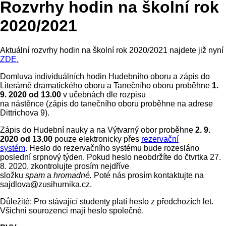
Rozvrhy hodin na školní rok
2020/2021
Aktuální rozvrhy hodin na školní rok 2020/2021 najdete již nyní
ZDE.
Domluva individuálních hodin Hudebního oboru a zápis do
Literárně dramatického oboru a Tanečního oboru proběhne
1.
9. 2020 od 13.00
v učebnách dle rozpisu
na nástěnce (zápis do tanečního oboru proběhne na adrese
Dittrichova 9).
Zápis do Hudební nauky a na Výtvarný obor proběhne
2. 9.
2020 od 13.00
pouze elektronicky přes
rezervační
systém
. Heslo do rezervačního systému bude rozesláno
poslední srpnový týden. Pokud heslo neobdržíte do čtvrtka 27.
8. 2020, zkontrolujte prosím nejdříve
složku
spam
a
hromadné.
Poté nás prosím kontaktujte na
sajdlova@zusihurnika.cz.
Důležité: Pro stávající studenty platí heslo z předchozích let.
Všichni sourozenci mají heslo společné.