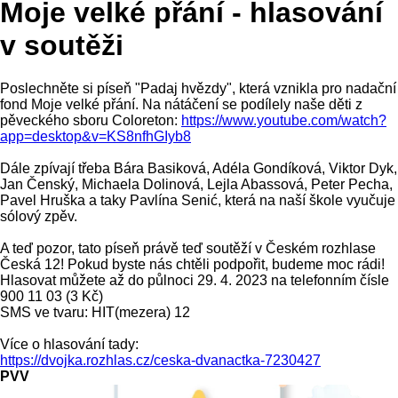
Moje velké přání - hlasování
v soutěži
Poslechněte si píseň "Padaj hvězdy", která vznikla pro nadační
fond Moje velké přání. Na nátáčení se podílely naše děti z
pěveckého sboru Coloreton:
https://www.youtube.com/watch?
app=desktop&v=KS8nfhGIyb8
Dále zpívají třeba Bára Basiková, Adéla Gondíková, Viktor Dyk,
Jan Čenský, Michaela Dolinová, Lejla Abassová, Peter Pecha,
Pavel Hruška a taky Pavlína Senić, která na naší škole vyučuje
sólový zpěv.
A teď pozor, tato píseň právě teď soutěží v Českém rozhlase
Česká 12! Pokud byste nás chtěli podpořit, budeme moc rádi!
Hlasovat můžete až do půlnoci 29. 4. 2023 na telefonním čísle
900 11 03 (3 Kč)
SMS ve tvaru: HIT(mezera) 12
Více o hlasování tady:
https://dvojka.rozhlas.cz/ceska-dvanactka-7230427
PVV