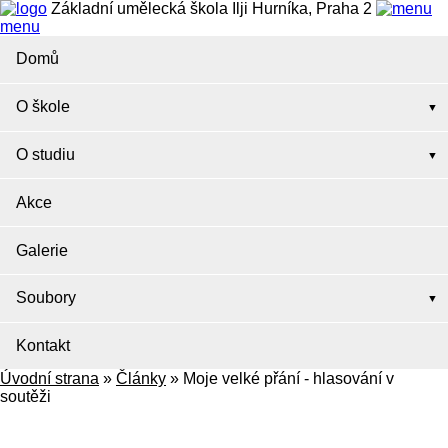
Základní umělecká škola Ilji Hurníka, Praha 2
menu
Domů
O škole
O studiu
Akce
Galerie
Soubory
Kontakt
Úvodní strana
»
Články
»
Moje velké přání - hlasování v
soutěži