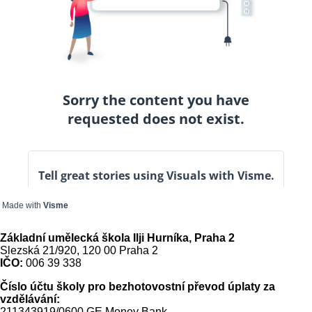
Made with
Visme
Základní umělecká škola Ilji Hurníka, Praha 2
Slezská 21/920, 120 00 Praha 2
IČO:
006 39 338
Číslo účtu školy pro bezhotovostní převod úplaty za
vzdělávání:
211343919/0600 GE Money Bank