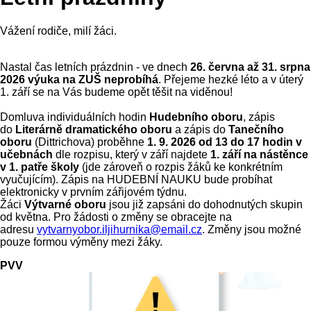
Vážení rodiče, milí žáci.
Nastal čas letních prázdnin - ve dnech
26. června až 31. srpna
2026 výuka na ZUŠ neprobíhá
. Přejeme hezké léto a v úterý
1. září se na Vás budeme opět těšit na viděnou!
Domluva individuálních hodin
Hudebního oboru
, zápis
do
Literárně dramatického oboru
a zápis do
Tanečního
oboru
(Dittrichova) proběhne
1. 9. 2026 od 13 do 17 hodin v
učebnách
dle rozpisu, který v září najdete
1. září na nástěnce
v 1. patře školy
(jde zároveň o rozpis žáků ke konkrétním
vyučujícím). Zápis na HUDEBNÍ NAUKU bude probíhat
elektronicky v prvním zářijovém týdnu.
Žáci
Výtvarné oboru
jsou již zapsáni do dohodnutých skupin
od května. Pro žádosti o změny se obracejte na
adresu
vytvarnyobor.iljihurnika@email.cz
. Změny jsou možné
pouze formou výměny mezi žáky.
PVV