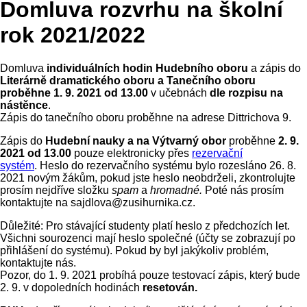
Domluva rozvrhu na školní
rok 2021/2022
Domluva
individuálních hodin Hudebního oboru
a zápis do
Literárně dramatického oboru a Tanečního oboru
proběhne
1. 9. 2021 od 13.00
v učebnách
dle rozpisu na
nástěnce
.
Zápis do tanečního oboru proběhne na adrese Dittrichova 9.
Zápis do
Hudební nauky a na Výtvarný obor
proběhne
2. 9.
2021 od 13.00
pouze elektronicky přes
rezervační
systém
. Heslo do rezervačního systému bylo rozesláno 26. 8.
2021 novým žákům, pokud jste heslo neobdrželi, zkontrolujte
prosím nejdříve složku
spam
a
hromadné.
Poté nás prosím
kontaktujte na sajdlova@zusihurnika.cz.
Důležité: Pro stávající studenty platí heslo z předchozích let.
Všichni sourozenci mají heslo společné (účty se zobrazují po
přihlášení do systému). Pokud by byl jakýkoliv problém,
kontaktujte nás.
Pozor, do 1. 9. 2021 probíhá pouze testovací zápis, který bude
2. 9. v dopoledních hodinách
resetován.