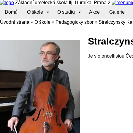
Základní umělecká škola Ilji Hurníka, Praha 2
m
Domů
O škole
O studiu
Akce
Galerie
Úvodní strana
»
O škole
»
Pedagogický sbor
»
Stralczynský Ka
Stralczyn
Je violoncellistou Če