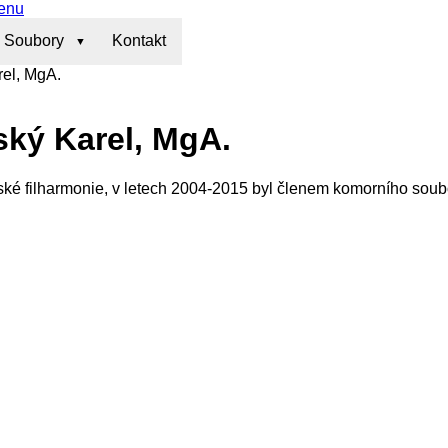
enu
Soubory
Kontakt
rel, MgA.
ský Karel, MgA.
ské filharmonie, v letech 2004-2015 byl členem komorního soubo