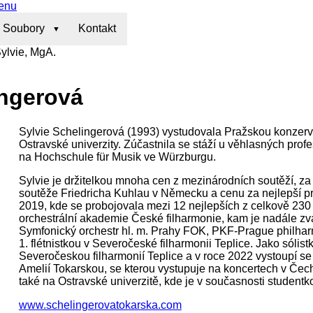
enu
Soubory
Kontakt
ylvie, MgA.
ngerová
Sylvie Schelingerová (1993) vystudovala Pražskou konzerva
Ostravské univerzity. Zúčastnila se stáží u věhlasných prof
na Hochschule für Musik ve Würzburgu.
Sylvie je držitelkou mnoha cen z mezinárodních soutěží, za
soutěže Friedricha Kuhlau v Německu a cenu za nejlepší p
2019, kde se probojovala mezi 12 nejlepších z celkově 230
orchestrální akademie České filharmonie, kam je nadále zván
Symfonický orchestr hl. m. Prahy FOK, PKF-Prague philharm
1. flétnistkou v Severočeské filharmonii Teplice. Jako sólis
Severočeskou filharmonií Teplice a v roce 2022 vystoupí se 
Amelií Tokarskou, se kterou vystupuje na koncertech v Čec
také na Ostravské univerzitě, kde je v současnosti student
www.schelingerovatokarska.com