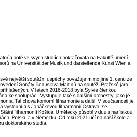
toř a poté ve svých studiích pokračovala na Fakultě umění
esorů na Universität der Musik und darstellende Kunst Wien a
 své největší soutěžní úspěchy považuje mimo jiné 1. cenu ze
rovedení Sonáty Bohuslava Martinů na soutěži Pražské jaro
 přihlášených. V letech 2016-2018 byla Sylvie členkou
a ke spolupráci. Vystupuje také s dalšími orchestry, jako je
onia, Talichova komorní filharmonie a další. V současnosti je
tka vystoupila s Janáčkovou filharmonií Ostrava, se
Státní filharmonií Košice. Umělecky působí v duu s harfistkou
hách, Polsku a v Německu. Od roku 2021 učí na naší škole a
kou doktorského studia.