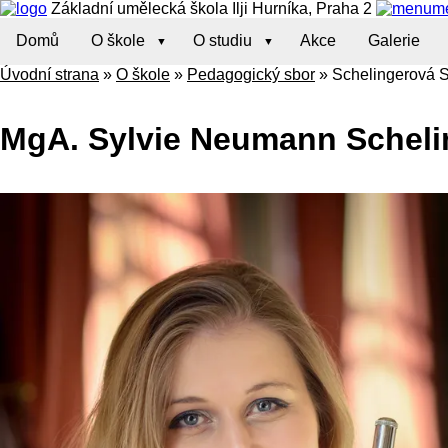
Základní umělecká škola Ilji Hurníka, Praha 2
m
Domů
O škole
O studiu
Akce
Galerie
Úvodní strana
»
O škole
»
Pedagogický sbor
»
Schelingerová S
MgA. Sylvie Neumann Scheli