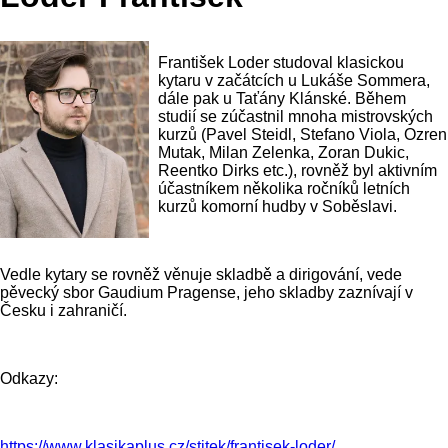
František Loder studoval klasickou
kytaru v začátcích u Lukáše Sommera,
dále pak u Taťány Klánské. Během
studií se zúčastnil mnoha mistrovských
kurzů (Pavel Steidl, Stefano Viola, Ozren
Mutak, Milan Zelenka, Zoran Dukic,
Reentko Dirks etc.), rovněž byl aktivním
účastníkem několika ročníků letních
kurzů komorní hudby v Soběslavi.
Vedle kytary se rovněž věnuje skladbě a dirigování, vede
pěvecký sbor Gaudium Pragense, jeho skladby zaznívají v
Česku i zahraničí.
Odkazy:
https://www.klasikaplus.cz/stitek/frantisek-loder/