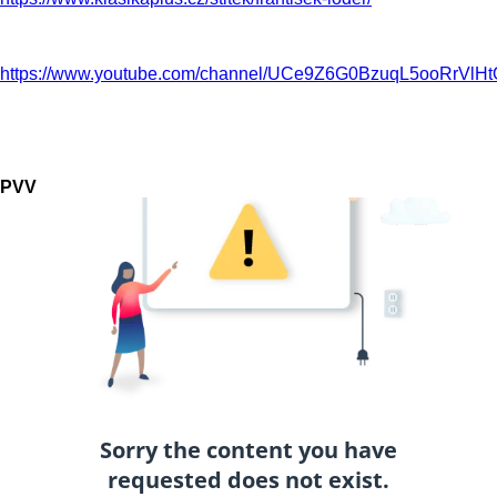
https://www.youtube.com/channel/UCe9Z6G0BzuqL5ooRrVlH
PVV