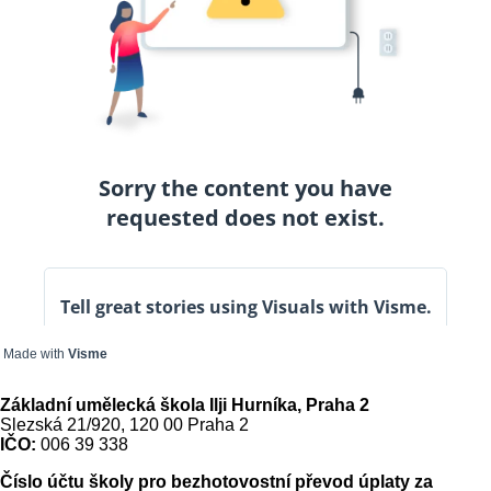
Made with
Visme
Základní umělecká škola Ilji Hurníka, Praha 2
Slezská 21/920, 120 00 Praha 2
IČO:
006 39 338
Číslo účtu školy pro bezhotovostní převod úplaty za