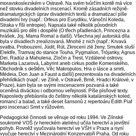
moravskoslezském v Ostravě. Na svém tvůrčím kontě má více
než stovku divadelních inscenací. Kromě zásadních režijně-
dramaturgických úprav divadelních textů a dramatizací píše
divadelní hry (např.: Orfeus pro Eurydiku, Vánoční Koleda,
Straka v říši entropie). Napsala také několik původních
muzikálů pro děti i dospělé (O třech přadlenách, Princezna a
hrášek, Joj, Mama Roma! a další). Všechna její autorská díla
byla v divadlech zrealizovaná. Mnohé z nich (např.: Krvavá
svatba, Probouzení, Júdit, Rút, Zkrocení zlé ženy, Smutek sluší
Elektře, Tramvaj do stanice Touha, Pygmalion, Trójanky, Agnus
Dei, Radúz a Mahulena, Zločin a Trest, Vzdálené ostrovy,
Marketa Lazarová, Labyrint aneb cirkus podle Komenského,
Obchodník s deštěm, Věc Makropulos, Hra o lásce a smrti,
Médeia, Don Juan a Faust a další) prezentovala na divadelních
přehlídkách (např.: ve Zlíně, v Ostravě, Brně, Hradci Králové, v
Praze), kam byla se svými inscenacemi pozvaná a také
oceněná diváckou i odbornou veřejností. Píše písňové texty.
Naposledy přebásnila do češtiny několik katalánských koled,
romancí a balad, a také deset šansonů z repertoáru Édith Piaf
pro inscenaci Smrt v růžovém.
Pedagogické činnosti se věnuje od roku 1994. Ve Zlínské
soukromé VOŠ (v hereckém ateliéru) učila herectví a jevištní
pohyb. Rovněž vyučovala herectví ve VŠH v Praze a nyní
vyučuje herectví v Mezinárodní Konzervatoři Praha. Od roku