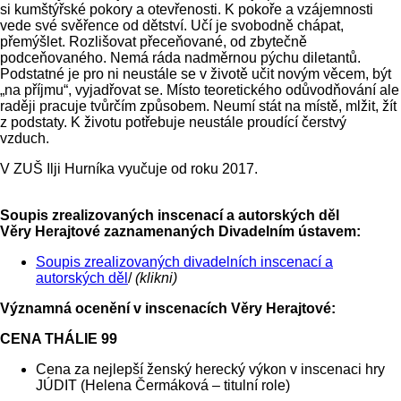
si kumštýřské pokory a otevřenosti. K pokoře a vzájemnosti
vede své svěřence od dětství. Učí je svobodně chápat,
přemýšlet. Rozlišovat přeceňované, od zbytečně
podceňovaného. Nemá ráda nadměrnou pýchu diletantů.
Podstatné je pro ni neustále se v životě učit novým věcem, být
„na příjmu“, vyjadřovat se. Místo teoretického odůvodňování ale
raději pracuje tvůrčím způsobem. Neumí stát na místě, mlžit, žít
z podstaty. K životu potřebuje neustále proudící čerstvý
vzduch.
V ZUŠ Ilji Hurníka vyučuje od roku 2017.
Soupis zrealizovaných inscenací a autorských děl
Věry Herajtové zaznamenaných Divadelním ústavem:
Soupis zrealizovaných divadelních inscenací a
autorských děl
/
(klikni)
Významná ocenění v inscenacích Věry Herajtové:
CENA THÁLIE 99
Cena za nejlepší ženský herecký výkon v inscenaci hry
JÚDIT (Helena Čermáková – titulní role)