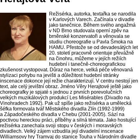
Režisérka, autorka, textařka se narodila
v Karlových Varech. Začínala v divadle
jako tanečnice. Během svého angažmá
v ND Brno studovala operní zpěv na
brněnské konzervatoři a věnovala se
studiu choreografie u Pavla Šmoka na
HAMU. Přestože se od devadesátých let
20. století pracovně orientuje převážně
na činohru, můžeme v jejích režiích
hudební i tanečně-choreografickou
zkušenost vystopovat. Důraz na herce, velká péče věnovaná
stylizaci pohybu na jevišti a důležitost hudební stránky
inscenace dokonce její režie charakterizují. V centru nestojí jen
text, ale celý jevištní obraz. Jméno Věry Herajtové ještě jako
choreografky je spjaté s jednou z prvních porevolučních
velkých muzikálových produkcí Les Misérables (Divadlo na
Vinohradech 1992). Pak už spíše jako režisérka a umělecká
šéfka formovala tvář Městského divadla Zlín (1992-1999)
a Západočeského divadla v Chebu (2001-2005). Sází na
poctivou hereckou práci, příběhy a silná témata. Jako hostující
režisérka zanechala svoji stopu v českých i moravských
divadlech. Velký zájem vzbudila její divadelní inscenace
Williamsovy hry Tramvaj do stanice Touha v Národním divadle