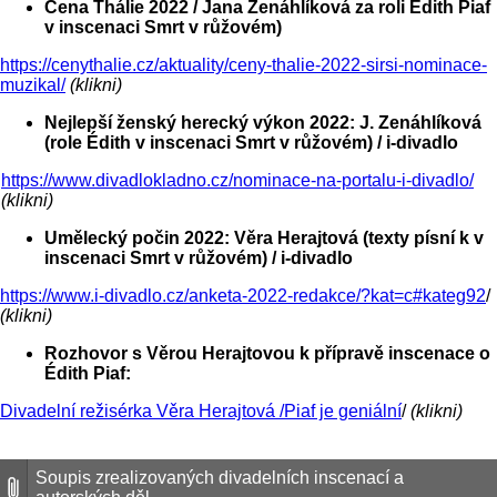
Cena Thálie 2022 /
Jana Zenáhlíková za roli Édith Piaf
v
inscenaci Smrt v růžovém)
https://cenythalie.cz/aktuality/ceny-thalie-2022-sirsi-nominace-
muzikal/
(klikni)
Nejlepší ženský herecký výkon 2022: J. Zenáhlíková
(role Édith v inscenaci Smrt v růžovém) / i-divadlo
https://www.divadlokladno.cz/nominace-na-portalu-i-divadlo/
(klikni)
Umělecký počin 2022: Věra Herajtová (texty písní k v
inscenaci Smrt v růžovém) / i-divadlo
https://www.i-divadlo.cz/anketa-2022-redakce/?kat=c#kateg92
/
(klikni)
Rozhovor s Věrou Herajtovou k přípravě inscenace o
Édith Piaf:
Divadelní režisérka Věra Herajtová /Piaf je geniální
/
(klikni)
Soupis zrealizovaných divadelních inscenací a