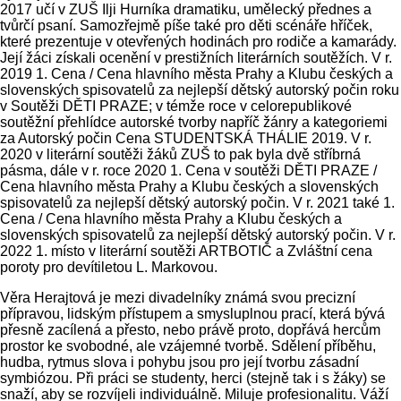
2017 učí v ZUŠ Ilji Hurníka dramatiku, umělecký přednes a
tvůrčí psaní. Samozřejmě píše také pro děti scénáře hříček,
které prezentuje v otevřených hodinách pro rodiče a kamarády.
Její žáci získali ocenění v prestižních literárních soutěžích. V r.
2019 1. Cena / Cena hlavního města Prahy a Klubu českých a
slovenských spisovatelů za nejlepší dětský autorský počin roku
v Soutěži DĚTI PRAZE; v témže roce v celorepublikové
soutěžní přehlídce autorské tvorby napříč žánry a kategoriemi
za Autorský počin Cena STUDENTSKÁ THÁLIE 2019. V r.
2020 v literární soutěži žáků ZUŠ to pak byla dvě stříbrná
pásma, dále v r. roce 2020 1. Cena v soutěži DĚTI PRAZE /
Cena hlavního města Prahy a Klubu českých a slovenských
spisovatelů za nejlepší dětský autorský počin. V r. 2021 také 1.
Cena / Cena hlavního města Prahy a Klubu českých a
slovenských spisovatelů za nejlepší dětský autorský počin. V r.
2022 1. místo v literární soutěži ARTBOTIČ a Zvláštní cena
poroty pro devítiletou L. Markovou.
Věra Herajtová je mezi divadelníky známá svou precizní
přípravou, lidským přístupem a smysluplnou prací, která bývá
přesně zacílená a přesto, nebo právě proto, dopřává hercům
prostor ke svobodné, ale vzájemné tvorbě. Sdělení příběhu,
hudba, rytmus slova i pohybu jsou pro její tvorbu zásadní
symbiózou. Při práci se studenty, herci (stejně tak i s žáky) se
snaží, aby se rozvíjeli individuálně. Miluje profesionalitu. Váží