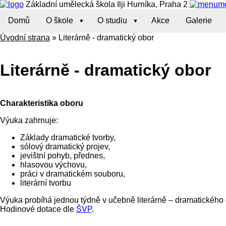
Základní umělecká škola Ilji Hurníka, Praha 2
m
Domů
O škole
O studiu
Akce
Galerie
Úvodní strana
»
Literárně - dramatický obor
Literárně - dramatický obor
Charakteristika oboru
Výuka zahrnuje:
Základy dramatické tvorby,
sólový dramatický projev,
jevištní pohyb, přednes,
hlasovou výchovu,
práci v dramatickém souboru,
literární tvorbu
Výuka probíhá jednou týdně v učebně literárně – dramatického o
Hodinové dotace dle
ŠVP
.