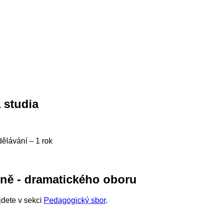
 studia
ělávání – 1 rok
rně - dramatického oboru
jdete v sekci
Pedagogický sbor
.