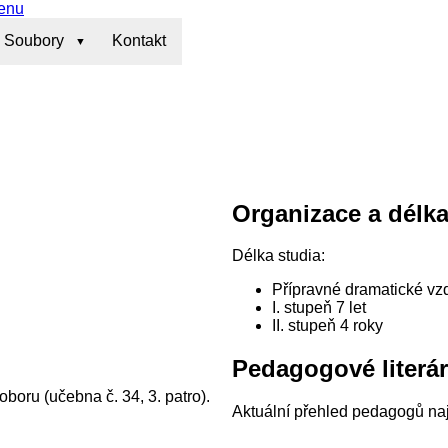
enu
Soubory
Kontakt
Organizace a délka
Délka studia:
Přípravné dramatické vzd
I. stupeň 7 let
II. stupeň 4 roky
Pedagogové literá
boru (učebna č. 34, 3. patro).
Aktuální přehled pedagogů na